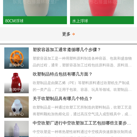
80CM浮球
水上浮球
更多
塑胶容器加工通常遵循哪几个步骤？
塑胶容器加工是一种用塑料原料制造各种容器、包装和盛放物
新闻中心
品的过程，通常，塑胶容器加工过程包括原料筛选、原料混
合、塑化加热、模具注射、冷却、取出、后处理等步骤。​具体
吹塑制品特点包括有哪几方面？
来说，塑胶容器加工
吹塑制品是由聚乙烯（PE）等塑料原料通过吹塑机生产制成
新闻中心
的一类产品，广泛用于包装、容器、玩具等领域。吹塑制品制
作过程中，首先将塑料颗粒加热到合适的温度，然后将塑料颗
关于吹塑制品具有哪几个特点？
粒注入吹塑机的模具
吹塑制品是一种通过吹塑工艺所制造的塑料制品，吹塑工艺是
新闻中心
将塑料颗粒加热熔化后，通过高压空气流入成型模具中，成型
模具内部的形状和壁厚受压力和温度控制。随后，通过冷却模
中空吹塑厂进行中空吹塑加工工艺包括哪些主要步骤？
具或冷却水将制品冷
中空吹塑是一种将热塑性材料通过中空模具快速膨胀吹制而成