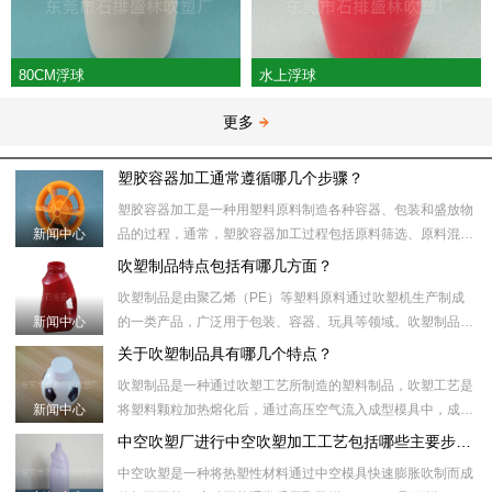
80CM浮球
水上浮球
更多
塑胶容器加工通常遵循哪几个步骤？
塑胶容器加工是一种用塑料原料制造各种容器、包装和盛放物
新闻中心
品的过程，通常，塑胶容器加工过程包括原料筛选、原料混
合、塑化加热、模具注射、冷却、取出、后处理等步骤。​具体
吹塑制品特点包括有哪几方面？
来说，塑胶容器加工
吹塑制品是由聚乙烯（PE）等塑料原料通过吹塑机生产制成
新闻中心
的一类产品，广泛用于包装、容器、玩具等领域。吹塑制品制
作过程中，首先将塑料颗粒加热到合适的温度，然后将塑料颗
关于吹塑制品具有哪几个特点？
粒注入吹塑机的模具
吹塑制品是一种通过吹塑工艺所制造的塑料制品，吹塑工艺是
新闻中心
将塑料颗粒加热熔化后，通过高压空气流入成型模具中，成型
模具内部的形状和壁厚受压力和温度控制。随后，通过冷却模
中空吹塑厂进行中空吹塑加工工艺包括哪些主要步骤？
具或冷却水将制品冷
中空吹塑是一种将热塑性材料通过中空模具快速膨胀吹制而成