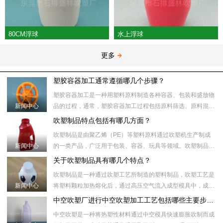
80CM浮球
水上浮球
更多
塑胶容器加工通常遵循哪几个步骤？
塑胶容器加工是一种用塑料原料制造各种容器、包装和盛放物
新闻中心
品的过程，通常，塑胶容器加工过程包括原料筛选、原料混
合、塑化加热、模具注射、冷却、取出、后处理等步骤。​具体
吹塑制品特点包括有哪几方面？
来说，塑胶容器加工
吹塑制品是由聚乙烯（PE）等塑料原料通过吹塑机生产制成
新闻中心
的一类产品，广泛用于包装、容器、玩具等领域。吹塑制品制
作过程中，首先将塑料颗粒加热到合适的温度，然后将塑料颗
关于吹塑制品具有哪几个特点？
粒注入吹塑机的模具
吹塑制品是一种通过吹塑工艺所制造的塑料制品，吹塑工艺是
新闻中心
将塑料颗粒加热熔化后，通过高压空气流入成型模具中，成型
模具内部的形状和壁厚受压力和温度控制。随后，通过冷却模
中空吹塑厂进行中空吹塑加工工艺包括哪些主要步骤？
具或冷却水将制品冷
中空吹塑是一种将热塑性材料通过中空模具快速膨胀吹制而成