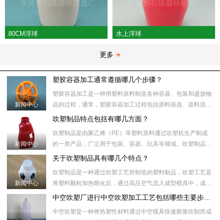
80CM浮球
水上浮球
更多
塑胶容器加工通常遵循哪几个步骤？
塑胶容器加工是一种用塑料原料制造各种容器、包装和盛放物
新闻中心
品的过程，通常，塑胶容器加工过程包括原料筛选、原料混
合、塑化加热、模具注射、冷却、取出、后处理等步骤。​具体
吹塑制品特点包括有哪几方面？
来说，塑胶容器加工
吹塑制品是由聚乙烯（PE）等塑料原料通过吹塑机生产制成
新闻中心
的一类产品，广泛用于包装、容器、玩具等领域。吹塑制品制
作过程中，首先将塑料颗粒加热到合适的温度，然后将塑料颗
关于吹塑制品具有哪几个特点？
粒注入吹塑机的模具
吹塑制品是一种通过吹塑工艺所制造的塑料制品，吹塑工艺是
新闻中心
将塑料颗粒加热熔化后，通过高压空气流入成型模具中，成型
模具内部的形状和壁厚受压力和温度控制。随后，通过冷却模
中空吹塑厂进行中空吹塑加工工艺包括哪些主要步骤？
具或冷却水将制品冷
中空吹塑是一种将热塑性材料通过中空模具快速膨胀吹制而成