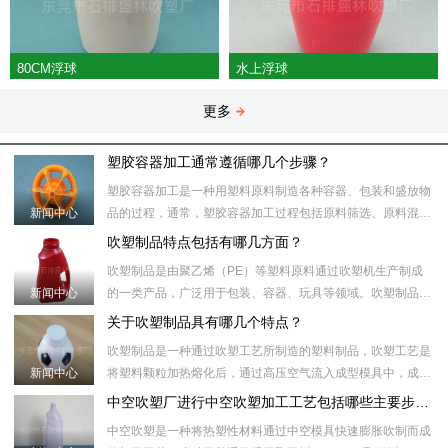
80CM浮球
水上浮球
更多
塑胶容器加工通常遵循哪几个步骤？
塑胶容器加工是一种用塑料原料制造各种容器、包装和盛放物
新闻中心
品的过程，通常，塑胶容器加工过程包括原料筛选、原料混
合、塑化加热、模具注射、冷却、取出、后处理等步骤。​具体
吹塑制品特点包括有哪几方面？
来说，塑胶容器加工
吹塑制品是由聚乙烯（PE）等塑料原料通过吹塑机生产制成
新闻中心
的一类产品，广泛用于包装、容器、玩具等领域。吹塑制品制
作过程中，首先将塑料颗粒加热到合适的温度，然后将塑料颗
关于吹塑制品具有哪几个特点？
粒注入吹塑机的模具
吹塑制品是一种通过吹塑工艺所制造的塑料制品，吹塑工艺是
新闻中心
将塑料颗粒加热熔化后，通过高压空气流入成型模具中，成型
模具内部的形状和壁厚受压力和温度控制。随后，通过冷却模
中空吹塑厂进行中空吹塑加工工艺包括哪些主要步骤？
具或冷却水将制品冷
中空吹塑是一种将热塑性材料通过中空模具快速膨胀吹制而成