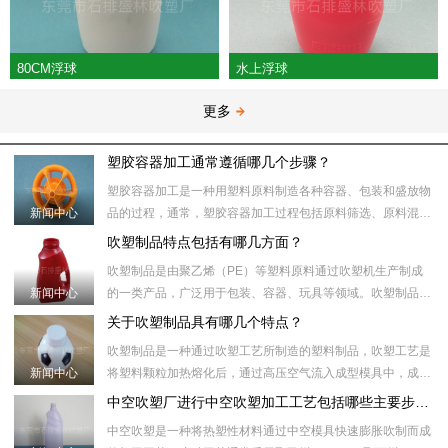
80CM浮球
水上浮球
更多
塑胶容器加工通常遵循哪几个步骤？
塑胶容器加工是一种用塑料原料制造各种容器、包装和盛放物
新闻中心
品的过程，通常，塑胶容器加工过程包括原料筛选、原料混
合、塑化加热、模具注射、冷却、取出、后处理等步骤。​具体
吹塑制品特点包括有哪几方面？
来说，塑胶容器加工
吹塑制品是由聚乙烯（PE）等塑料原料通过吹塑机生产制成
新闻中心
的一类产品，广泛用于包装、容器、玩具等领域。吹塑制品制
作过程中，首先将塑料颗粒加热到合适的温度，然后将塑料颗
关于吹塑制品具有哪几个特点？
粒注入吹塑机的模具
吹塑制品是一种通过吹塑工艺所制造的塑料制品，吹塑工艺是
新闻中心
将塑料颗粒加热熔化后，通过高压空气流入成型模具中，成型
模具内部的形状和壁厚受压力和温度控制。随后，通过冷却模
中空吹塑厂进行中空吹塑加工工艺包括哪些主要步骤？
具或冷却水将制品冷
中空吹塑是一种将热塑性材料通过中空模具快速膨胀吹制而成