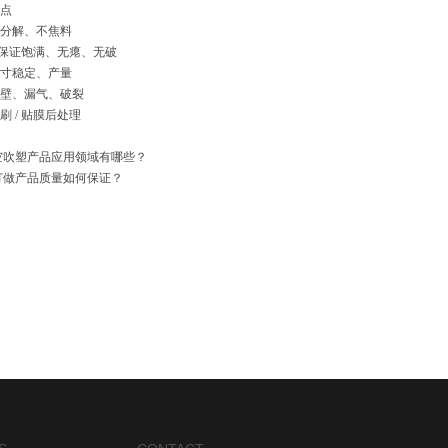
点
分解、不焦料
：保证饱满、无瘪、无破
寸稳定、产量
壁、漏气、破裂
 / 贴膜后处理
空吹塑产品应用领域有哪些？
订做产品质量如何保证？