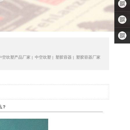
林先生
QQ咨询
扫描手
机APP
关注小
程序
关注公
中空吹塑产品厂家
中空吹塑
塑胶容器
塑胶容器厂家
｜
｜
｜
众号
么？