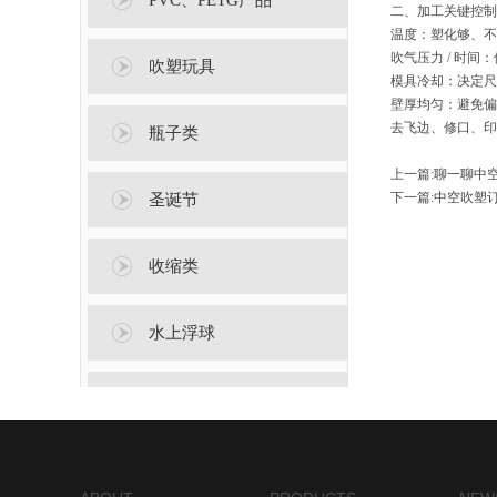
PVC、PETG产品
二、加工关键控制
温度：塑化够、不
吹气压力 / 时间
吹塑玩具
模具冷却：决定尺
壁厚均匀：避免偏
去飞边、修口、印刷
瓶子类
上一篇:
聊一聊中
下一篇:
中空吹塑
圣诞节
收缩类
水上浮球
万圣节产品