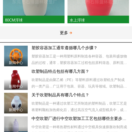
80CM浮球
水上浮球
更多
塑胶容器加工通常遵循哪几个步骤？
塑胶容器加工是一种用塑料原料制造各种容器、包装和盛放物
新闻中心
品的过程，通常，塑胶容器加工过程包括原料筛选、原料混
合、塑化加热、模具注射、冷却、取出、后处理等步骤。​具体
吹塑制品特点包括有哪几方面？
来说，塑胶容器加工
吹塑制品是由聚乙烯（PE）等塑料原料通过吹塑机生产制成
新闻中心
的一类产品，广泛用于包装、容器、玩具等领域。吹塑制品制
作过程中，首先将塑料颗粒加热到合适的温度，然后将塑料颗
关于吹塑制品具有哪几个特点？
粒注入吹塑机的模具
吹塑制品是一种通过吹塑工艺所制造的塑料制品，吹塑工艺是
新闻中心
将塑料颗粒加热熔化后，通过高压空气流入成型模具中，成型
模具内部的形状和壁厚受压力和温度控制。随后，通过冷却模
中空吹塑厂进行中空吹塑加工工艺包括哪些主要步骤？
具或冷却水将制品冷
中空吹塑是一种将热塑性材料通过中空模具快速膨胀吹制而成