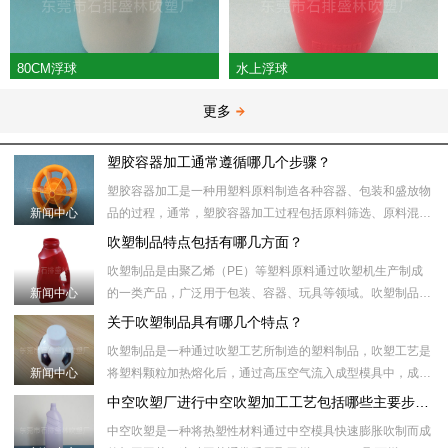
80CM浮球
水上浮球
更多
塑胶容器加工通常遵循哪几个步骤？
塑胶容器加工是一种用塑料原料制造各种容器、包装和盛放物
新闻中心
品的过程，通常，塑胶容器加工过程包括原料筛选、原料混
合、塑化加热、模具注射、冷却、取出、后处理等步骤。​具体
吹塑制品特点包括有哪几方面？
来说，塑胶容器加工
吹塑制品是由聚乙烯（PE）等塑料原料通过吹塑机生产制成
新闻中心
的一类产品，广泛用于包装、容器、玩具等领域。吹塑制品制
作过程中，首先将塑料颗粒加热到合适的温度，然后将塑料颗
关于吹塑制品具有哪几个特点？
粒注入吹塑机的模具
吹塑制品是一种通过吹塑工艺所制造的塑料制品，吹塑工艺是
新闻中心
将塑料颗粒加热熔化后，通过高压空气流入成型模具中，成型
模具内部的形状和壁厚受压力和温度控制。随后，通过冷却模
中空吹塑厂进行中空吹塑加工工艺包括哪些主要步骤？
具或冷却水将制品冷
中空吹塑是一种将热塑性材料通过中空模具快速膨胀吹制而成