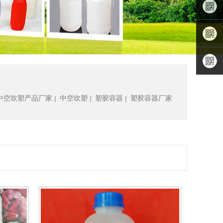
林先生
QQ咨询
扫描手
机APP
关注小
程序
关注公
中空吹塑产品厂家
中空吹塑
塑胶容器
塑胶容器厂家
｜
｜
｜
众号