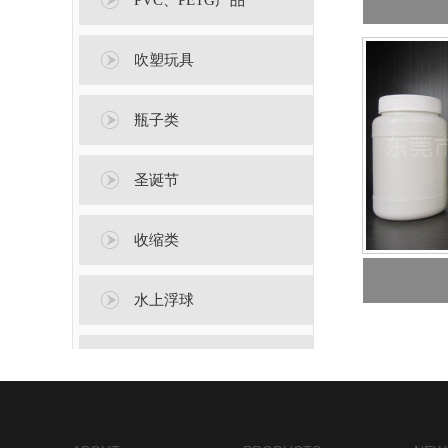
PVC、PETG产品
吹塑玩具
瓶子类
圣诞节
收缩类
水上浮球
万圣节产品