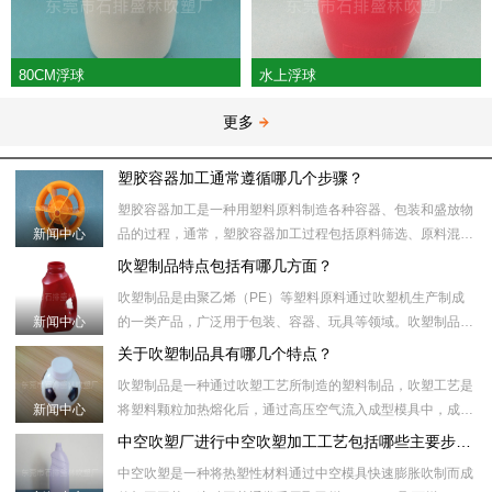
80CM浮球
水上浮球
更多
塑胶容器加工通常遵循哪几个步骤？
塑胶容器加工是一种用塑料原料制造各种容器、包装和盛放物
新闻中心
品的过程，通常，塑胶容器加工过程包括原料筛选、原料混
合、塑化加热、模具注射、冷却、取出、后处理等步骤。​具体
吹塑制品特点包括有哪几方面？
来说，塑胶容器加工
吹塑制品是由聚乙烯（PE）等塑料原料通过吹塑机生产制成
新闻中心
的一类产品，广泛用于包装、容器、玩具等领域。吹塑制品制
作过程中，首先将塑料颗粒加热到合适的温度，然后将塑料颗
关于吹塑制品具有哪几个特点？
粒注入吹塑机的模具
吹塑制品是一种通过吹塑工艺所制造的塑料制品，吹塑工艺是
新闻中心
将塑料颗粒加热熔化后，通过高压空气流入成型模具中，成型
模具内部的形状和壁厚受压力和温度控制。随后，通过冷却模
中空吹塑厂进行中空吹塑加工工艺包括哪些主要步骤？
具或冷却水将制品冷
中空吹塑是一种将热塑性材料通过中空模具快速膨胀吹制而成