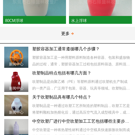
80CM浮球
水上浮球
更多
塑胶容器加工通常遵循哪几个步骤？
塑胶容器加工是一种用塑料原料制造各种容器、包装和盛放物
新闻中心
品的过程，通常，塑胶容器加工过程包括原料筛选、原料混
合、塑化加热、模具注射、冷却、取出、后处理等步骤。​具体
吹塑制品特点包括有哪几方面？
来说，塑胶容器加工
吹塑制品是由聚乙烯（PE）等塑料原料通过吹塑机生产制成
新闻中心
的一类产品，广泛用于包装、容器、玩具等领域。吹塑制品制
作过程中，首先将塑料颗粒加热到合适的温度，然后将塑料颗
关于吹塑制品具有哪几个特点？
粒注入吹塑机的模具
吹塑制品是一种通过吹塑工艺所制造的塑料制品，吹塑工艺是
新闻中心
将塑料颗粒加热熔化后，通过高压空气流入成型模具中，成型
模具内部的形状和壁厚受压力和温度控制。随后，通过冷却模
中空吹塑厂进行中空吹塑加工工艺包括哪些主要步骤？
具或冷却水将制品冷
中空吹塑是一种将热塑性材料通过中空模具快速膨胀吹制而成