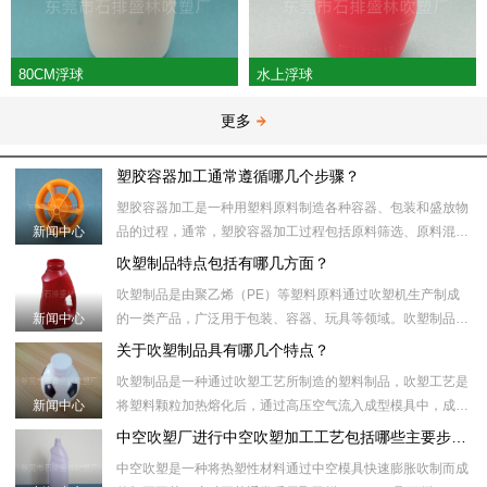
80CM浮球
水上浮球
更多
塑胶容器加工通常遵循哪几个步骤？
塑胶容器加工是一种用塑料原料制造各种容器、包装和盛放物
新闻中心
品的过程，通常，塑胶容器加工过程包括原料筛选、原料混
合、塑化加热、模具注射、冷却、取出、后处理等步骤。​具体
吹塑制品特点包括有哪几方面？
来说，塑胶容器加工
吹塑制品是由聚乙烯（PE）等塑料原料通过吹塑机生产制成
新闻中心
的一类产品，广泛用于包装、容器、玩具等领域。吹塑制品制
作过程中，首先将塑料颗粒加热到合适的温度，然后将塑料颗
关于吹塑制品具有哪几个特点？
粒注入吹塑机的模具
吹塑制品是一种通过吹塑工艺所制造的塑料制品，吹塑工艺是
新闻中心
将塑料颗粒加热熔化后，通过高压空气流入成型模具中，成型
模具内部的形状和壁厚受压力和温度控制。随后，通过冷却模
中空吹塑厂进行中空吹塑加工工艺包括哪些主要步骤？
具或冷却水将制品冷
中空吹塑是一种将热塑性材料通过中空模具快速膨胀吹制而成