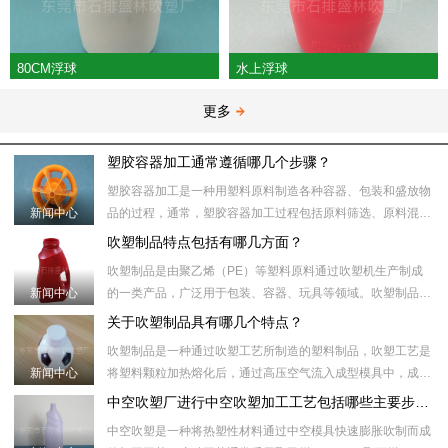
80CM浮球
水上浮球
更多
塑胶容器加工通常遵循哪几个步骤？
塑胶容器加工是一种用塑料原料制造各种容器、包装和盛放物
新闻中心
品的过程，通常，塑胶容器加工过程包括原料筛选、原料混
合、塑化加热、模具注射、冷却、取出、后处理等步骤。​具体
吹塑制品特点包括有哪几方面？
来说，塑胶容器加工
吹塑制品是由聚乙烯（PE）等塑料原料通过吹塑机生产制成
新闻中心
的一类产品，广泛用于包装、容器、玩具等领域。吹塑制品制
作过程中，首先将塑料颗粒加热到合适的温度，然后将塑料颗
关于吹塑制品具有哪几个特点？
粒注入吹塑机的模具
吹塑制品是一种通过吹塑工艺所制造的塑料制品，吹塑工艺是
新闻中心
将塑料颗粒加热熔化后，通过高压空气流入成型模具中，成型
模具内部的形状和壁厚受压力和温度控制。随后，通过冷却模
中空吹塑厂进行中空吹塑加工工艺包括哪些主要步骤？
具或冷却水将制品冷
中空吹塑是一种将热塑性材料通过中空模具快速膨胀吹制而成