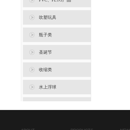
PVC、PETG产品
吹塑玩具
瓶子类
圣诞节
收缩类
水上浮球
万圣节产品