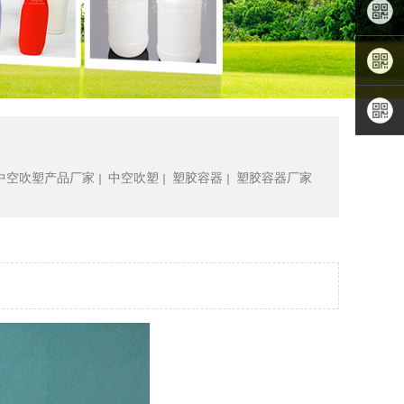
林先生
QQ咨询
扫描手
机APP
关注小
程序
关注公
中空吹塑产品厂家
中空吹塑
塑胶容器
塑胶容器厂家
｜
｜
｜
众号