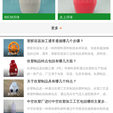
80CM浮球
水上浮球
更多
塑胶容器加工通常遵循哪几个步骤？
塑胶容器加工是一种用塑料原料制造各种容器、包装和盛放物
新闻中心
品的过程，通常，塑胶容器加工过程包括原料筛选、原料混
合、塑化加热、模具注射、冷却、取出、后处理等步骤。​具体
吹塑制品特点包括有哪几方面？
来说，塑胶容器加工
吹塑制品是由聚乙烯（PE）等塑料原料通过吹塑机生产制成
新闻中心
的一类产品，广泛用于包装、容器、玩具等领域。吹塑制品制
作过程中，首先将塑料颗粒加热到合适的温度，然后将塑料颗
关于吹塑制品具有哪几个特点？
粒注入吹塑机的模具
吹塑制品是一种通过吹塑工艺所制造的塑料制品，吹塑工艺是
新闻中心
将塑料颗粒加热熔化后，通过高压空气流入成型模具中，成型
模具内部的形状和壁厚受压力和温度控制。随后，通过冷却模
中空吹塑厂进行中空吹塑加工工艺包括哪些主要步骤？
具或冷却水将制品冷
中空吹塑是一种将热塑性材料通过中空模具快速膨胀吹制而成