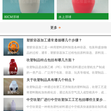
80CM浮球
水上浮球
更多
塑胶容器加工通常遵循哪几个步骤？
塑胶容器加工是一种用塑料原料制造各种容器、包装和盛放物
新闻中心
品的过程，通常，塑胶容器加工过程包括原料筛选、原料混
合、塑化加热、模具注射、冷却、取出、后处理等步骤。​具体
吹塑制品特点包括有哪几方面？
来说，塑胶容器加工
吹塑制品是由聚乙烯（PE）等塑料原料通过吹塑机生产制成
新闻中心
的一类产品，广泛用于包装、容器、玩具等领域。吹塑制品制
作过程中，首先将塑料颗粒加热到合适的温度，然后将塑料颗
关于吹塑制品具有哪几个特点？
粒注入吹塑机的模具
吹塑制品是一种通过吹塑工艺所制造的塑料制品，吹塑工艺是
新闻中心
将塑料颗粒加热熔化后，通过高压空气流入成型模具中，成型
模具内部的形状和壁厚受压力和温度控制。随后，通过冷却模
中空吹塑厂进行中空吹塑加工工艺包括哪些主要步骤？
具或冷却水将制品冷
中空吹塑是一种将热塑性材料通过中空模具快速膨胀吹制而成